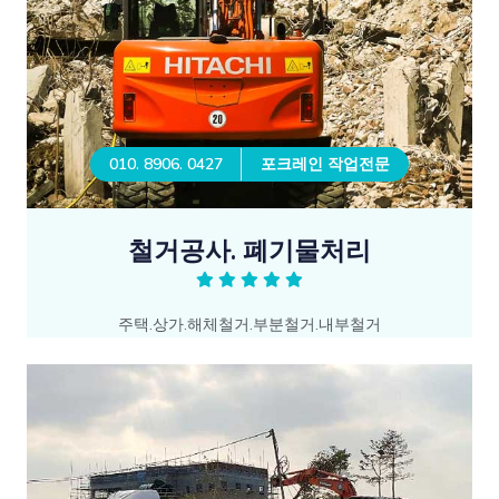
010. 8906. 0427
포크레인 작업전문
철거공사. 폐기물처리
주택.상가.해체철거.부분철거.내부철거