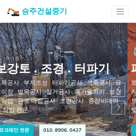
승주건설중기
폐기물처리 . 철거 . 석축
토목공사 . 부지조성 . 터파기공사 . 석축공사 . 묘
지이장 . 벌목공사 . 철거공사 . 폐기물처리 . 보강
토작업 . 관로 매립공사 . 조경공사 . 중장비대여
및 작업 전문.
포크레인 전문
010. 8906. 0427