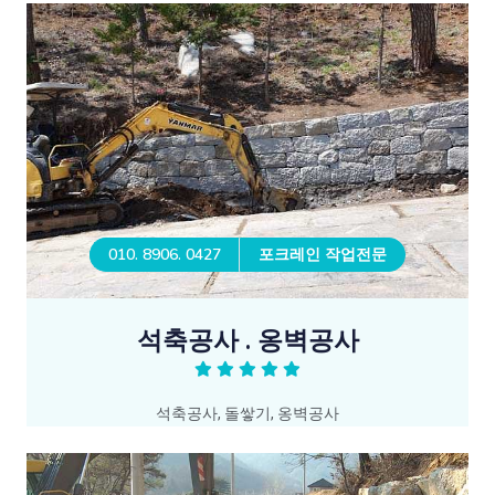
010. 8906. 0427
포크레인 작업전문
석축공사 . 옹벽공사
석축공사, 돌쌓기, 옹벽공사