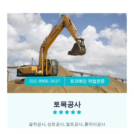
010. 8906. 0427
포크레인 작업전문
토목공사
굴착공사, 성토공사, 절토공사, 흙막이공사