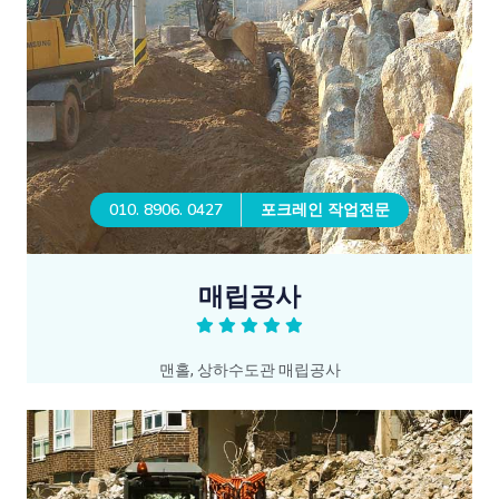
010. 8906. 0427
포크레인 작업전문
매립공사
맨홀, 상하수도관 매립공사